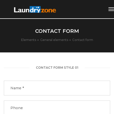
t
n
CONTACT FORM
Elements
General elements
Contact form
CONTACT FORM STYLE 01